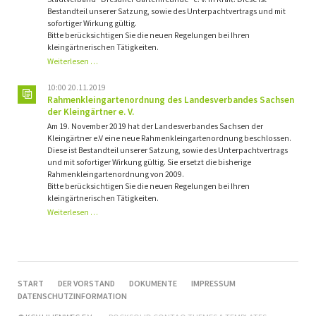
Bestandteil unserer Satzung, sowie des Unterpachtvertrags und mit
sofortiger Wirkung gültig.
Bitte berücksichtigen Sie die neuen Regelungen bei Ihren
kleingärtnerischen Tätigkeiten.
Bauordnung
Weiterlesen …
des
Stadtverbandes
10:00 20.11.2019
"Dresdner
Rahmenkleingartenordnung des Landesverbandes Sachsen
Gartenfreunde"
der Kleingärtner e. V.
e. V.
Am 19. November 2019 hat der Landesverbandes Sachsen der
Kleingärtner e.V eine neue Rahmenkleingartenordnung beschlossen.
Diese ist Bestandteil unserer Satzung, sowie des Unterpachtvertrags
und mit sofortiger Wirkung gültig. Sie ersetzt die bisherige
Rahmenkleingartenordnung von 2009.
Bitte berücksichtigen Sie die neuen Regelungen bei Ihren
kleingärtnerischen Tätigkeiten.
Rahmenkleingartenordnung
Weiterlesen …
des
Landesverbandes
Sachsen
der
Kleingärtner
NAVIGATION
START
DER VORSTAND
DOKUMENTE
IMPRESSUM
e. V.
ÜBERSPRINGEN
DATENSCHUTZINFORMATION